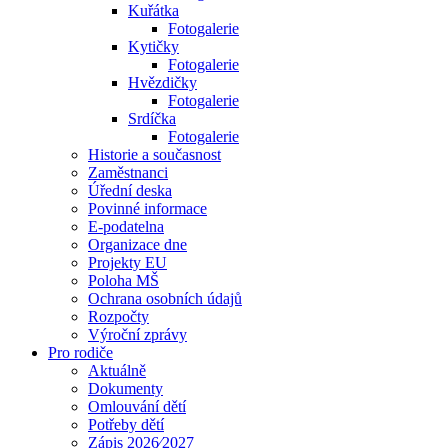
Kuřátka
Fotogalerie
Kytičky
Fotogalerie
Hvězdičky
Fotogalerie
Srdíčka
Fotogalerie
Historie a současnost
Zaměstnanci
Úřední deska
Povinné informace
E-podatelna
Organizace dne
Projekty EU
Poloha MŠ
Ochrana osobních údajů
Rozpočty
Výroční zprávy
Pro rodiče
Aktuálně
Dokumenty
Omlouvání dětí
Potřeby dětí
Zápis 2026⁄2027