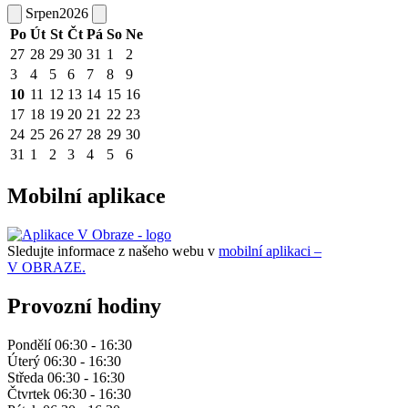
Srpen
2026
Po
Út
St
Čt
Pá
So
Ne
27
28
29
30
31
1
2
3
4
5
6
7
8
9
10
11
12
13
14
15
16
17
18
19
20
21
22
23
24
25
26
27
28
29
30
31
1
2
3
4
5
6
Mobilní aplikace
Sledujte informace z našeho webu v
mobilní aplikaci –
V OBRAZE.
Provozní hodiny
Pondělí 06:30 - 16:30
Úterý 06:30 - 16:30
Středa 06:30 - 16:30
Čtvrtek 06:30 - 16:30