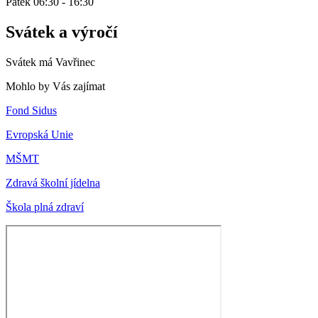
Pátek 06:30 - 16:30
Svátek a výročí
Svátek má
Vavřinec
Mohlo by Vás zajímat
Fond Sidus
Evropská Unie
MŠMT
Zdravá školní jídelna
Škola plná zdraví