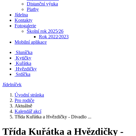
Distanční výuka
Platby
Jídelna
Kontakty
Fotogalerie
Školní rok 2025⁄26
Rok 2022⁄2023
Mobilní aplikace
Sluníčka
Kytičky
Kuřátka
Hvězdičky
Srdíčka
Jídelníček
Úvodní stránka
Pro rodiče
Aktuálně
Kalendář akcí
Třída Kuřátka a Hvězdičky - Divadlo ...
Třída Kuřátka a Hvězdičky -