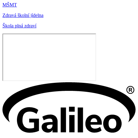
MŠMT
Zdravá školní jídelna
Škola plná zdraví