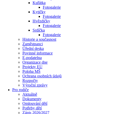
Kuřátka
Fotogalerie
Kytičky
Fotogalerie
Hvězdičky
Fotogalerie
Srdíčka
Fotogalerie
Historie a současnost
Zaměstnanci
Úřední deska
Povinné informace
E-podatelna
Organizace dne
Projekty EU
Poloha MŠ
Ochrana osobních údajů
Rozpočty
Výroční zprávy
Pro rodiče
Aktuálně
Dokumenty
Omlouvání dětí
Potřeby dětí
Zápis 2026⁄2027