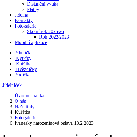
Distanční výuka
Platby
Jídelna
Kontakty
Fotogalerie
Školní rok 2025⁄26
Rok 2022⁄2023
Mobilní aplikace
Sluníčka
Kytičky
Kuřátka
Hvězdičky
Srdíčka
Jídelníček
Úvodní stránka
O nás
Naše třídy
Kuřátka
Fotogalerie
Ivanesky narozeninová oslava 13.2.2023