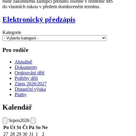
bude zákonnému zástupci předáno osobně v ředitelně MŠ
do vlastních rukou v předem domluveném termínu.
Elektronický předzápis
Kategorie
Pro rodiče
Aktuálně
Dokumenty
Omlouvání dětí
Potřeby dětí
Zápis 2026⁄2027
Distanční výuka
Platby
Kalendář
Srpen
2026
Po
Út
St
Čt
Pá
So
Ne
27
28
29
30
31
1
2