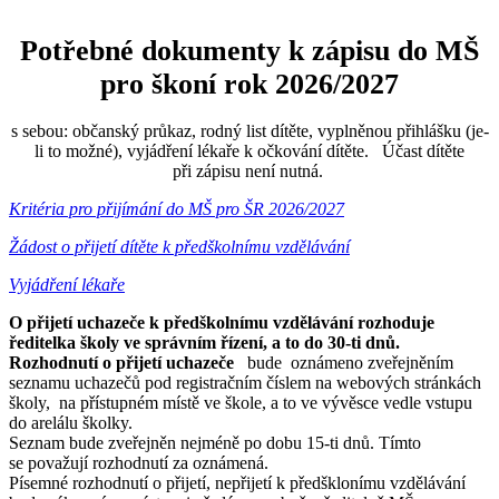
Potřebné dokumenty k zápisu do MŠ
pro škoní rok 2026/2027
s sebou: občanský průkaz, rodný list dítěte, vyplněnou přihlášku (je-
li to možné), vyjádření lékaře k očkování dítěte. Účast dítěte
při zápisu není nutná.
Kritéria pro přijímání do MŠ pro ŠR 2026/2027
Žádost o přijetí dítěte k předškolnímu vzdělávání
Vyjádření lékaře
O přijetí uchazeče k předškolnímu vzdělávání rozhoduje
ředitelka školy ve správním řízení, a to do 30-ti dnů.
Rozhodnutí o přijetí uchazeče
bude oznámeno zveřejněním
seznamu uchazečů pod registračním číslem na webových stránkách
školy, na přístupném místě ve škole, a to ve vývěsce vedle vstupu
do arelálu školky.
Seznam bude zveřejněn nejméně po dobu 15-ti dnů. Tímto
se považují rozhodnutí za oznámená.
Písemné rozhodnutí o přijetí, nepřijetí k předšklonímu vzdělávání