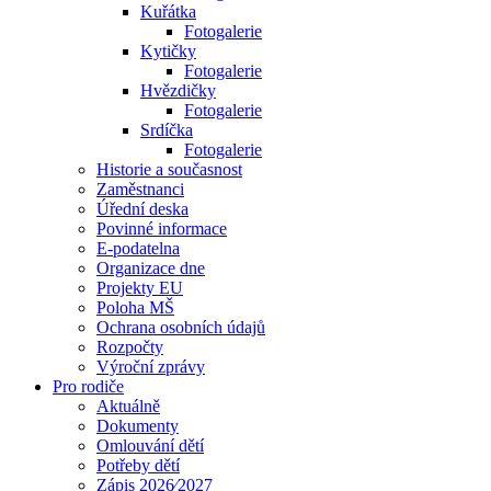
Kuřátka
Fotogalerie
Kytičky
Fotogalerie
Hvězdičky
Fotogalerie
Srdíčka
Fotogalerie
Historie a současnost
Zaměstnanci
Úřední deska
Povinné informace
E-podatelna
Organizace dne
Projekty EU
Poloha MŠ
Ochrana osobních údajů
Rozpočty
Výroční zprávy
Pro rodiče
Aktuálně
Dokumenty
Omlouvání dětí
Potřeby dětí
Zápis 2026⁄2027