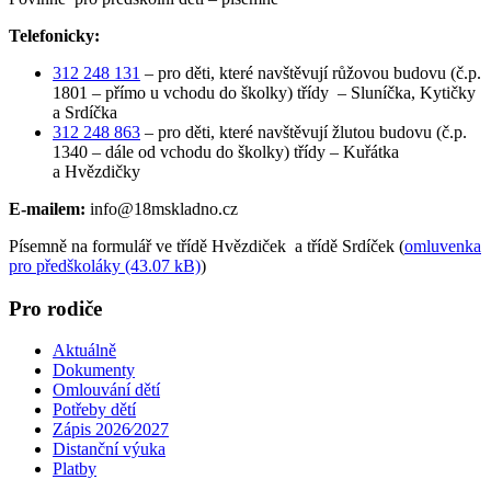
Telefonicky:
312 248 131
– pro děti, které navštěvují růžovou budovu (č.p.
1801 – přímo u vchodu do školky) třídy – Sluníčka, Kytičky
a Srdíčka
312 248 863
– pro děti, které navštěvují žlutou budovu (č.p.
1340 – dále od vchodu do školky) třídy – Kuřátka
a Hvězdičky
E-mailem:
info@18mskladno.cz
Písemně na formulář ve třídě Hvězdiček a třídě Srdíček (
omluvenka
pro předškoláky (43.07 kB)
)
Pro rodiče
Aktuálně
Dokumenty
Omlouvání dětí
Potřeby dětí
Zápis 2026⁄2027
Distanční výuka
Platby