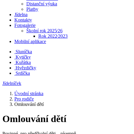
Distanční výuka
Platby
Jídelna
Kontakty
Fotogalerie
Školní rok 2025⁄26
Rok 2022⁄2023
Mobilní aplikace
Sluníčka
Kytičky
Kuřátka
Hvězdičky
Srdíčka
Jídelníček
Úvodní stránka
Pro rodiče
Omlouvání dětí
Omlouvání dětí
Povinné pro předškolní děti – písemně