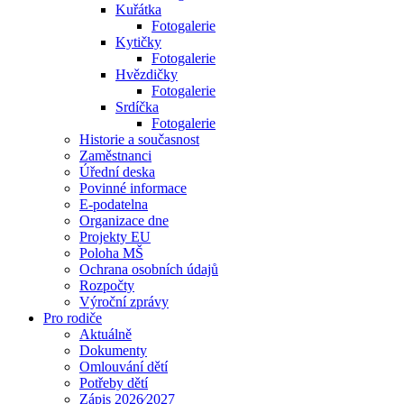
Kuřátka
Fotogalerie
Kytičky
Fotogalerie
Hvězdičky
Fotogalerie
Srdíčka
Fotogalerie
Historie a současnost
Zaměstnanci
Úřední deska
Povinné informace
E-podatelna
Organizace dne
Projekty EU
Poloha MŠ
Ochrana osobních údajů
Rozpočty
Výroční zprávy
Pro rodiče
Aktuálně
Dokumenty
Omlouvání dětí
Potřeby dětí
Zápis 2026⁄2027