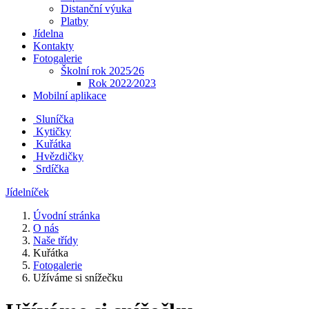
Distanční výuka
Platby
Jídelna
Kontakty
Fotogalerie
Školní rok 2025⁄26
Rok 2022⁄2023
Mobilní aplikace
Sluníčka
Kytičky
Kuřátka
Hvězdičky
Srdíčka
Jídelníček
Úvodní stránka
O nás
Naše třídy
Kuřátka
Fotogalerie
Užíváme si snížečku