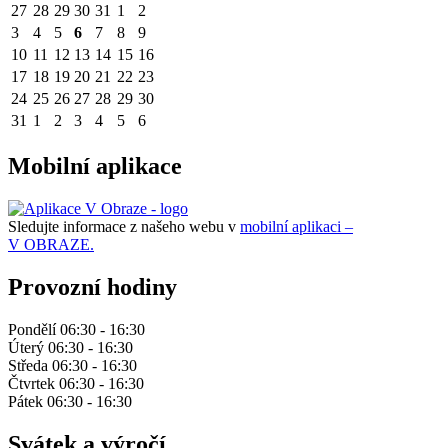
27
28
29
30
31
1
2
3
4
5
6
7
8
9
10
11
12
13
14
15
16
17
18
19
20
21
22
23
24
25
26
27
28
29
30
31
1
2
3
4
5
6
Mobilní aplikace
Sledujte informace z našeho webu v
mobilní aplikaci –
V OBRAZE.
Provozní hodiny
Pondělí 06:30 - 16:30
Úterý 06:30 - 16:30
Středa 06:30 - 16:30
Čtvrtek 06:30 - 16:30
Pátek 06:30 - 16:30
Svátek a výročí