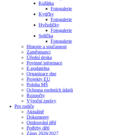
Kuřátka
Fotogalerie
Kytičky
Fotogalerie
Hvězdičky
Fotogalerie
Srdíčka
Fotogalerie
Historie a současnost
Zaměstnanci
Úřední deska
Povinné informace
E-podatelna
Organizace dne
Projekty EU
Poloha MŠ
Ochrana osobních údajů
Rozpočty
Výroční zprávy
Pro rodiče
Aktuálně
Dokumenty
Omlouvání dětí
Potřeby dětí
Zápis 2026⁄2027