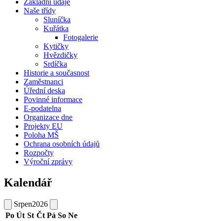
Základní údaje
Naše třídy
Sluníčka
Kuřátka
Fotogalerie
Kytičky
Hvězdičky
Srdíčka
Historie a současnost
Zaměstnanci
Úřední deska
Povinné informace
E-podatelna
Organizace dne
Projekty EU
Poloha MŠ
Ochrana osobních údajů
Rozpočty
Výroční zprávy
Kalendář
Srpen
2026
Po
Út
St
Čt
Pá
So
Ne