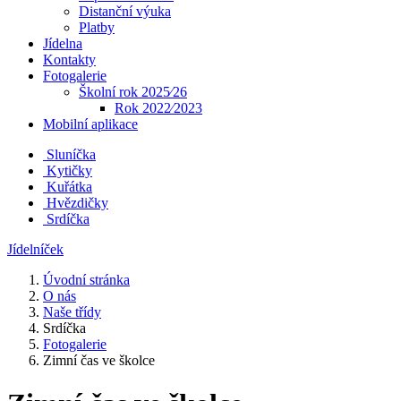
Distanční výuka
Platby
Jídelna
Kontakty
Fotogalerie
Školní rok 2025⁄26
Rok 2022⁄2023
Mobilní aplikace
Sluníčka
Kytičky
Kuřátka
Hvězdičky
Srdíčka
Jídelníček
Úvodní stránka
O nás
Naše třídy
Srdíčka
Fotogalerie
Zimní čas ve školce