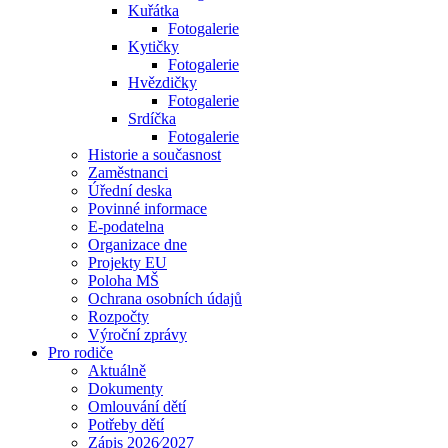
Kuřátka
Fotogalerie
Kytičky
Fotogalerie
Hvězdičky
Fotogalerie
Srdíčka
Fotogalerie
Historie a současnost
Zaměstnanci
Úřední deska
Povinné informace
E-podatelna
Organizace dne
Projekty EU
Poloha MŠ
Ochrana osobních údajů
Rozpočty
Výroční zprávy
Pro rodiče
Aktuálně
Dokumenty
Omlouvání dětí
Potřeby dětí
Zápis 2026⁄2027