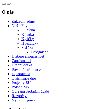
O nás
Základní údaje
Naše třídy
Sluníčka
Kuřátka
Kytičky
Hvězdičky
Srdíčka
Fotogalerie
Historie a současnost
Zaměstnanci
Úřední deska
Povinné informace
E-podatelna
Organizace dne
Projekty EU
Poloha MŠ
Ochrana osobních údajů
Rozpočty
Výroční zprávy