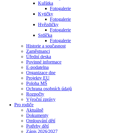
Kuřátka
Fotogalerie
Kytičky
Fotogalerie
Hvězdičky
Fotogalerie
Srdíčka
Fotogalerie
Historie a současnost
Zaměstnanci
Úřední deska
Povinné informace
E-podatelna
Organizace dne
Projekty EU
Poloha MŠ
Ochrana osobních údajů
Rozpočty
Výroční zprávy
Pro rodiče
Aktuálně
Dokumenty
Omlouvání dětí
Potřeby dětí
Zápis 2026⁄2027