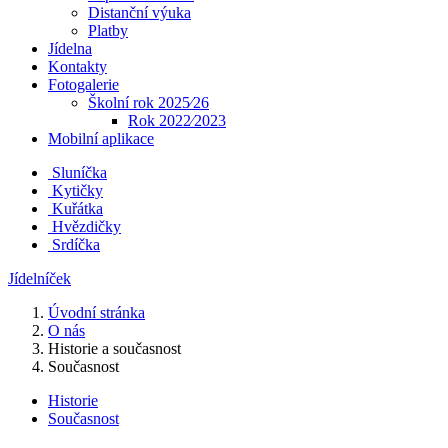
Distanční výuka
Platby
Jídelna
Kontakty
Fotogalerie
Školní rok 2025⁄26
Rok 2022⁄2023
Mobilní aplikace
Sluníčka
Kytičky
Kuřátka
Hvězdičky
Srdíčka
Jídelníček
Úvodní stránka
O nás
Historie a současnost
Současnost
Historie
Současnost