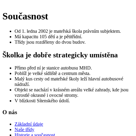
Současnost
Od 1. ledna 2002 je mateřská škola právním subjektem.
Má kapacitu 105 dětí a je pětitřídní.
Třídy jsou rozděleny do dvou budov.
Školka je dobře strategicky umístěna
Přímo před ní je stanice autobusu MHD.
Poblíž je velké sídliště a centrum města.
Malý kus cesty od mateřské školy leží hlavní autobusové
nádraží.
Objekt se nachází v krásném areálu velké zahrady, kde jsou
vzrostlé okrasné i ovocné stromy.
V blízkosti Sítenského údolí.
O nás
Základní údaje
Naše třídy
Historie a současnost